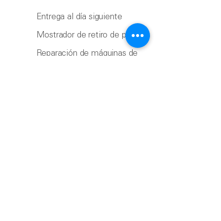
Entrega al día siguiente
Mostrador de retiro de pedidos
Reparación de máquinas de
canalones
Asesoramiento de expertos
Enlaces útiles
Hogar
Productos
Contáctenos