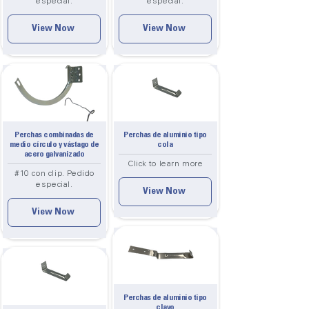
especial.
especial.
View Now
View Now
Perchas combinadas de
Perchas de aluminio tipo
medio círculo y vástago de
cola
acero galvanizado
Click to learn more
#10 con clip. Pedido
especial.
View Now
View Now
Perchas de aluminio tipo
clavo