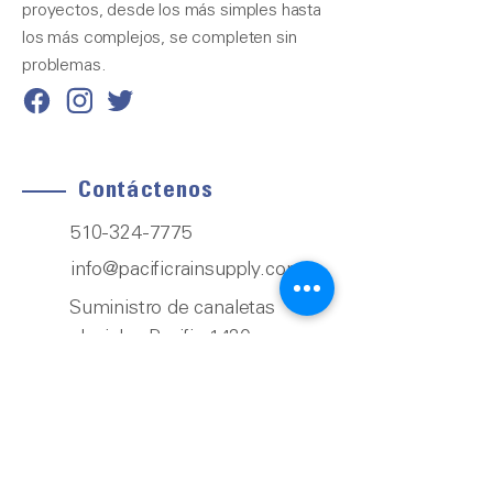
proyectos, desde los más simples hasta
los más complejos, se completen sin
problemas.
Contáctenos
510-324-7775
info@pacificrainsupply.com
Suministro de canaletas
pluviales Pacific 1420
Whipple Road Union City,
CA 94587
Nuestros servicios