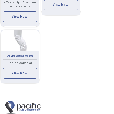
offsets tipo B son un
View Now
pedido especial.
View Now
Acero pintado offset
Pedido especial
View Now