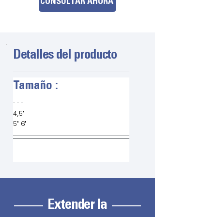
CONSULTAR AHORA
Detalles del producto
Tamaño :
4,5"
5"
6"
Extender la