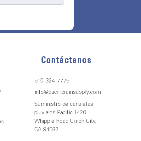
Contáctenos
510-324-7775
e
info@pacificrainsupply.com
Suministro de canaletas
pluviales Pacific 1420
Whipple Road Union City,
as
CA 94587