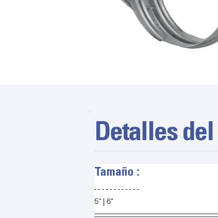
Detalles del
Tamaño :
5" | 6"