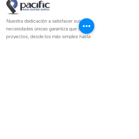
Nuestra dedicación a satisfacer sus
necesidades únicas garantiza que sus
proyectos, desde los más simples hasta
los más complejos, se completen sin
problemas.
Contáctenos
510-324-7775
info@pacificrainsupply.com
Suministro de canaletas
pluviales Pacific 1420
Whipple Road Union City,