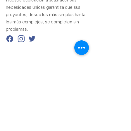
Nuestra dedicación a satisfacer sus
necesidades únicas garantiza que sus
proyectos, desde los más simples hasta
los más complejos, se completen sin
problemas.
Contáctenos
510-324-7775
info@pacificrainsupply.com
Suministro de canaletas
pluviales Pacific 1420
Whipple Road Union City,
CA 94587