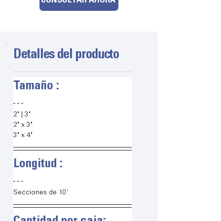
CONSULTAR AHORA
Detalles del producto
Tamaño :
2" | 3"
2" x 3"
3" x 4"
Longitud :
Secciones de 10'