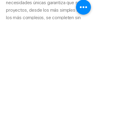
necesidades únicas garantiza que sus
proyectos, desde los más simples hasta
los más complejos, se completen sin
problemas.
Contáctenos
510-324-7775
info@pacificrainsupply.com
Suministro de canaletas
pluviales Pacific 1420
Whipple Road Union City,
CA 94587