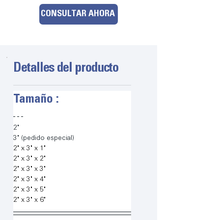
CONSULTAR AHORA
Detalles del producto
Tamaño :
2"
3" (pedido especial)
2" x 3" x 1"
2" x 3" x 2"
2" x 3" x 3"
2" x 3" x 4"
2" x 3" x 5"
2" x 3" x 6"