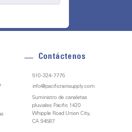
Contáctenos
510-324-7775
e
info@pacificrainsupply.com
Suministro de canaletas
pluviales Pacific 1420
Whipple Road Union City,
as
CA 94587