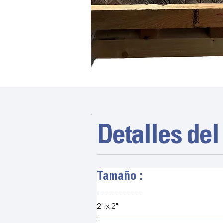
Detalles del
Tamaño :
2" x 2"