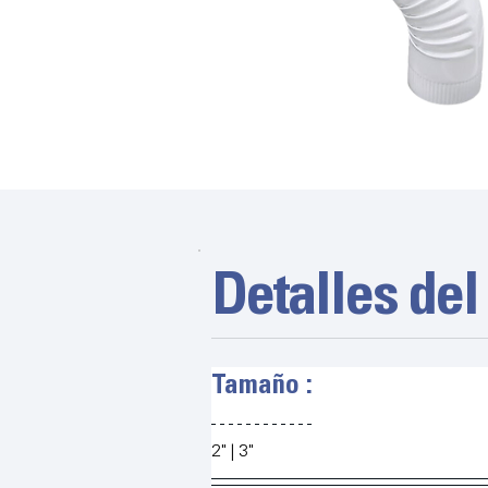
Detalles del
Tamaño :
2" | 3"