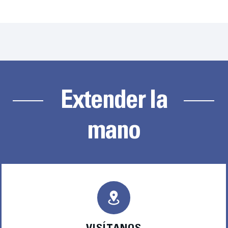
Extender la
mano