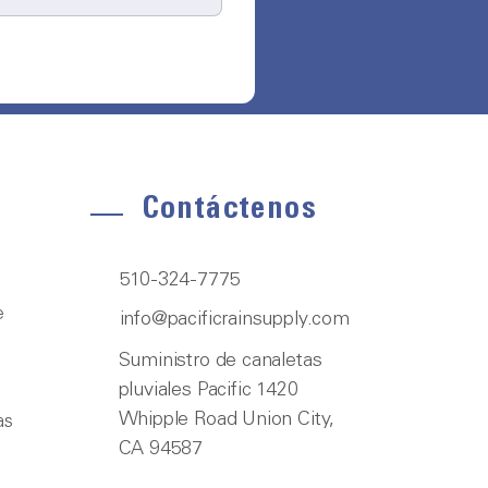
Contáctenos
510-324-7775
e
info@pacificrainsupply.com
Suministro de canaletas
pluviales Pacific 1420
Whipple Road Union City,
as
CA 94587