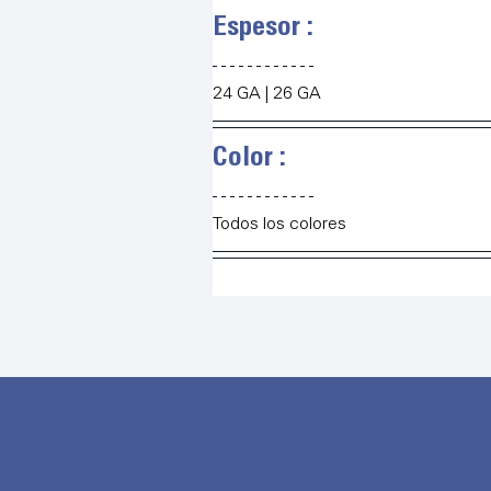
Espesor :
24 GA | 26 GA
Color :
Todos los colores