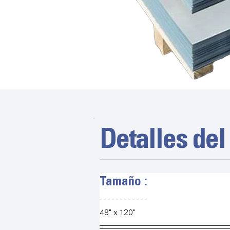
Detalles del
Tamaño :
48" x 120"