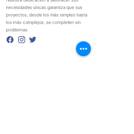
Nuestra dedicación a satisfacer sus
necesidades únicas garantiza que sus
proyectos, desde los más simples hasta
los más complejos, se completen sin
problemas.
Contáctenos
510-324-7775
info@pacificrainsupply.com
Suministro de canaletas
pluviales Pacific 1420
Whipple Road Union City,
CA 94587