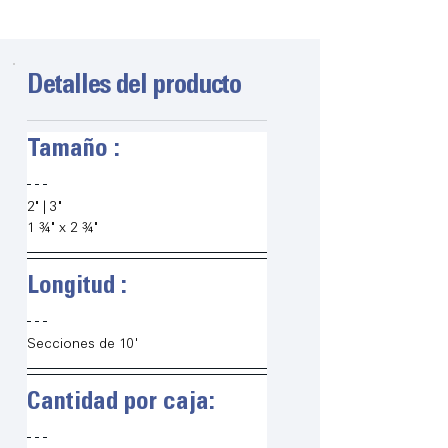
Detalles del producto
Tamaño :
2" | 3"
1 ¾" x 2 ¾"
Longitud :
Secciones de 10'
Cantidad por caja: