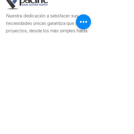
Nuestra dedicación a satisfacer sus
necesidades únicas garantiza que sus
proyectos, desde los más simples hasta
los más complejos, se completen sin
problemas.
Contáctenos
510-324-7775
info@pacificrainsupply.com
Suministro de canaletas
pluviales Pacific 1420
Whipple Road Union City,